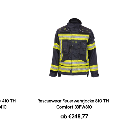
 410 TH-
Rescuewear Feuerwehrjacke 810 TH-
410
Comfort 33FW810
ab
€
248,77