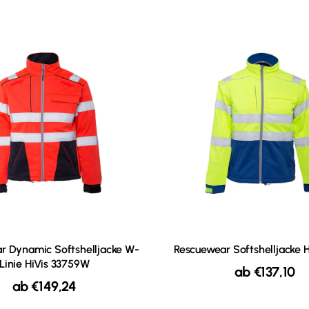
r Dynamic Softshelljacke W-
Rescuewear Softshelljacke H
Linie HiVis 33759W
ab
€
137,10
ab
€
149,24