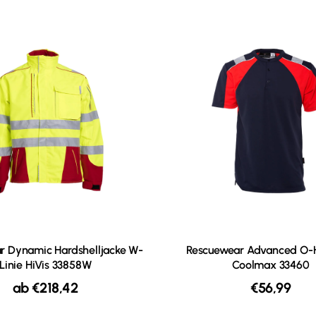
r Dynamic Hardshelljacke W-
Rescuewear Advanced O-H
Linie HiVis 33858W
Coolmax 33460
ab
€
218,42
€
56,99