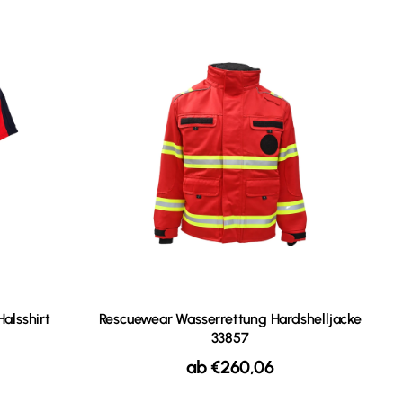
alsshirt
Rescuewear Wasserrettung Hardshelljacke
33857
ab
€
260,06