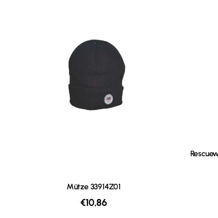
Rescuewe
Mütze 33914Z01
€
10,86