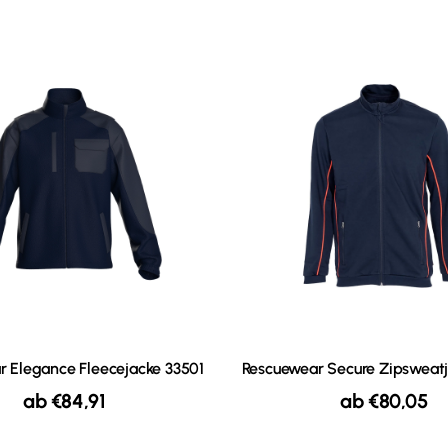
 Elegance Fleecejacke 33501
Rescuewear Secure Zipsweat
ab
€
84,91
ab
€
80,05