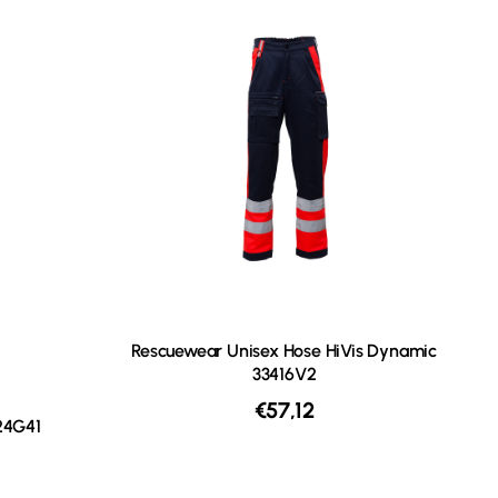
Rescuewear Unisex Hose HiVis Dynamic
33416V2
€
57,12
24G41