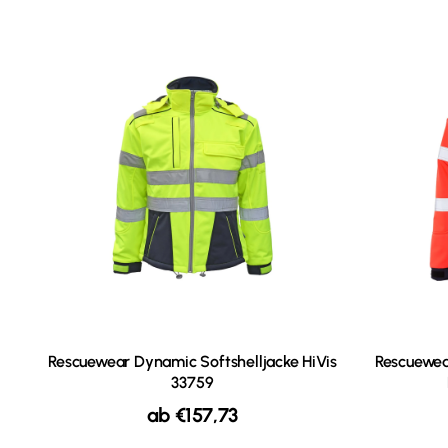
Rescuewear Dynamic Softshelljacke HiVis
Rescuewea
33759
ab
€
157,73