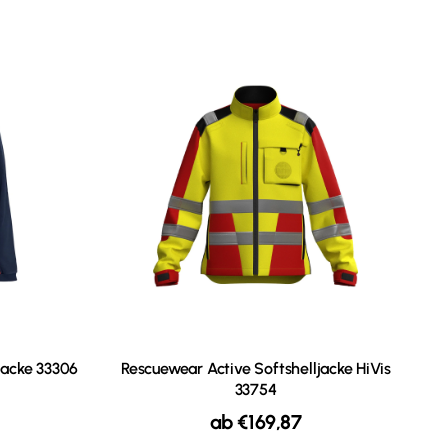
jacke 33306
Rescuewear Active Softshelljacke HiVis
33754
ab
€
169,87