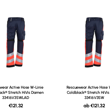
wear Active Hose W-Linie
Rescuewear Active Hose 
ack® Stretch HiVis Damen
Coldblack® Stretch HiVis
33416V3SWLAD
33416V3SW
€
121,32
ab
€
121,32