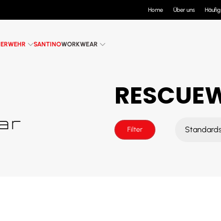
Home
Über uns
Häufig
UERWEHR
SANTINO
WORKWEAR
RESCUE
Filter