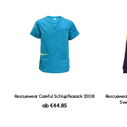
Rescuewear Careful Schlupfkasack 33108
Rescuewea
Swe
ab
€
44,85