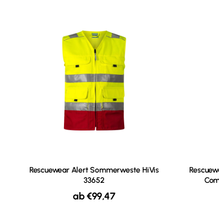
Rescuewear Alert Sommerweste HiVis
Rescuew
33652
Com
ab
€
99,47