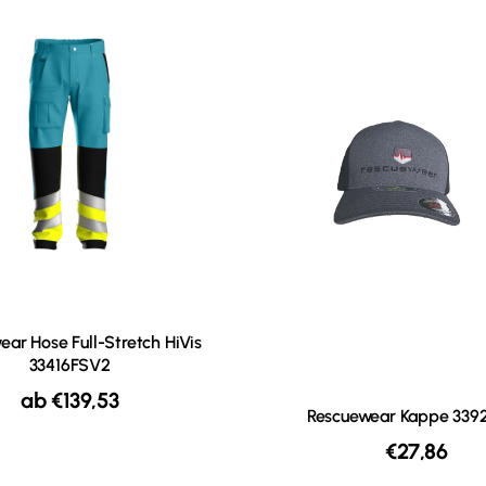
ar Hose Full-Stretch HiVis
33416FSV2
ab
€
139,53
Rescuewear Kappe 339
€
27,86