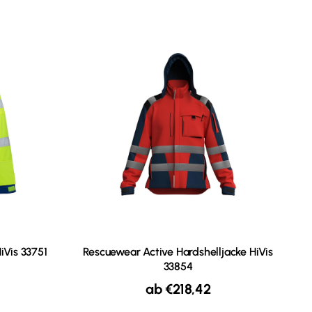
iVis 33751
Rescuewear Active Hardshelljacke HiVis
33854
ab
€
218,42