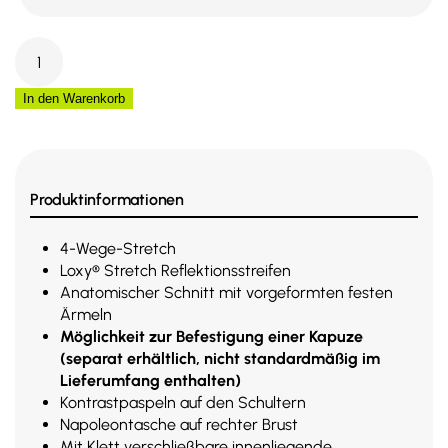
Rescuewear
Dynamic
Softshelljacke
In den Warenkorb
HiVis
33759
Menge
Produktinformationen
4-Wege-Stretch
Loxy® Stretch Reflektionsstreifen
Anatomischer Schnitt mit vorgeformten festen
Ärmeln
Möglichkeit zur Befestigung einer Kapuze
(separat erhältlich, nicht standardmäßig im
Lieferumfang enthalten)
Kontrastpaspeln auf den Schultern
Napoleontasche auf rechter Brust
Mit Klett verschließbare innenliegende