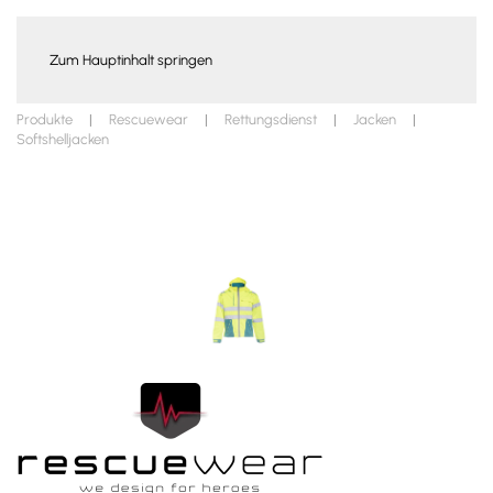
WARENKORB
Zum Hauptinhalt springen
Produkte
Rescuewear
Rettungsdienst
Jacken
Softshelljacken