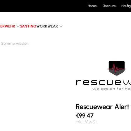
Home
Über uns
Häufig
UERWEHR
SANTINO
WORKWEAR
Sommerwesten
Rescuewear Alert
€
99,47
inkl. MwSt.