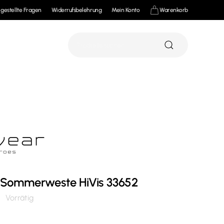
 gestellte Fragen
Widerrufsbelehrung
Mein Konto
Warenkorb
Suchen
nach:
 Sommerweste HiVis 33652
Vorrätig