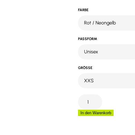
FARBE
PASSFORM
GRÖSSE
Rescuewear
Alert
Sommerweste
In den Warenkorb
HiVis
33652
Menge