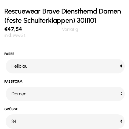
Rescuewear Brave Diensthemd Damen
(feste Schulterklappen) 3011101
€
47,54
Vorrätig
inkl. MwSt.
FARBE
PASSFORM
GRÖSSE