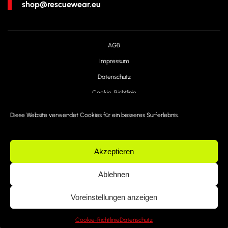
shop@rescuewear.eu
AGB
Impressum
Datenschutz
Cookie-Richtlinie
Haftungsausschluss
Diese Website verwendet Cookies für ein besseres Surferlebnis.
Widerrufsbelehrung
Akzeptieren
Ablehnen
©
2026
Ressiv Safety GmbH. All rights reserved.
Voreinstellungen anzeigen
created by
eXponent
Cookie-Richtlinie
Datenschutz