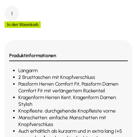
Rescuewear
Brave
Diensthemd
In den Warenkorb
Damen
(feste
Schulterklappen)
3011101
Produktinformationen
Menge
Langarm
2 Brusttaschen mit Knopfverschluss
Passform Herren Comfort Fit, Passform Damen
Comfort Fit mit verlängertem Rückenteil
Kragenform Herren Kent, Kragenform Damen:
Stylish
Knopfleiste: durchgehende Knopfleiste vorne
Manschetten: einfache Manschetten mit
Knopfverschluss
Auch erhältlich als kurzarm und in extra lang (+5