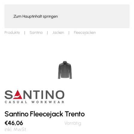
WARENKORB
Zum Hauptinhalt springen
Produkte
Santino
Jacken
Fleecejacken
Santino Fleecejack Trento
€
46,06
Vorrätig
inkl. MwSt.