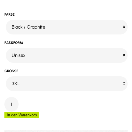
FARBE
PASSFORM
GRÖSSE
Santino
Fleecejack
Trento
In den Warenkorb
Menge